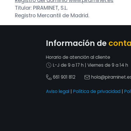
Registro del dominio www.piraminet.es
Titular: PIRAMINET, S.L.
Registro Mercantil de Madrid.
Información de
cont
Horario de atención al cliente
L-J de 9 a 17 h | Viernes de 9 a 14 h
661 901 812
hola@piraminet.e
Aviso legal
|
Política de privacidad
|
Pol