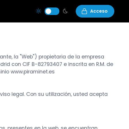
Acceso
elante, la "Web") propietaria de la empresa
adrid con CIF B-82793407 e inscrita en R.M. de
minio www.piraminet.es
viso legal. Con su utilización, usted acepta
cos, presentes en la web, se encuentran