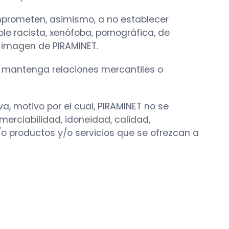
omprometen, asimismo, a no establecer
e racista, xenófoba, pornográfica, de
a imagen de PIRAMINET.
ET mantenga relaciones mercantiles o
a, motivo por el cual, PIRAMINET no se
merciabilidad, idoneidad, calidad,
/o productos y/o servicios que se ofrezcan a
Piraminet
En línea
¡Hola! Soy tu asistente virtual, ¿en
qué puedo ayudarte?