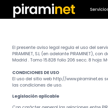
pirami
net
Servicio
El presente aviso legal regula el uso del serv
PIRAMINET, S.L (en adelante PIRAMINET), con d
Madrid . Tomo 15.828 folio 206 secc. 8 hoja: 
CONDICIONES DE USO
El uso del sitio web http://www.piraminet.es 
las condiciones de uso.
Legislación aplicable
Con carácter general las relaciones entre PI