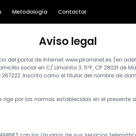
s
Metodología
Contactar
Aviso legal
icio del portal de Internet www.piraminet.es (en ad
omicilio social en C/ Limonita 3, 5ºF, CP 28021 de M
M-267222. Inscrito como el titular del nombre de do
se rige por las normas establecidas en el presente a
RAMINET con los Usuarios de sus servicios telemáti